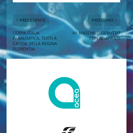
PRECEDENTE
PROSSIMO
COPPA ITALIA
A1 MASCHILE, DEBUTTO
PARALIMPICA, TUTTI A
CON RIMPIANTI
CACCIA DELLA REGINA
FLORENTIA