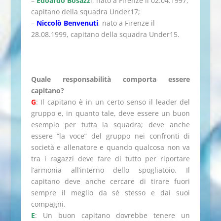
–
Edoardo Bosazz
i, nato a Firenze il 02.04.1997,
capitano della squadra Under17;
–
Niccolò Benvenuti
, nato a Firenze il
28.08.1999, capitano della squadra Under15.
Quale responsabilità comporta essere
capitano?
G
: Il capitano è in un certo senso il leader del
gruppo e, in quanto tale, deve essere un buon
esempio per tutta la squadra; deve anche
essere “la voce” del gruppo nei confronti di
società e allenatore e quando qualcosa non va
tra i ragazzi deve fare di tutto per riportare
l’armonia all’interno dello spogliatoio. Il
capitano deve anche cercare di tirare fuori
sempre il meglio da sé stesso e dai suoi
compagni.
E
: Un buon capitano dovrebbe tenere un