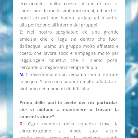
eccezionale, molto coeso; alcuni di noi si
conoscono da moltissimi anni ormai, ed anche i
nuovi arrivati non hanno tardato ad inserirsi
alla perfezione all’interno del gruppo!
E
: Nel nostro spogliatoio c’è una grande
amicizia che ci lega sia dentro che fuori
dall’acqua. Siamo un gruppo molto affiatato e
coeso, che lavora sodo e s’impegna molto per
raggiungere obiettivi che ci siamo posti,
cercando di migliorarci sempre di più.
N
: Ci divertiamo e non vediamo l’ora di entrare
in acqua. Siamo una squadra molto affiatata, ci
aiutiamo nei momenti di difficoltà.
Prima delle partite avete dei riti particolari
che vi aiutano a mantenere o trovare la
concentrazione?
G
: Ogni membro della squadra trova la
concentrazione a modo suo: alcuni
preferiscono smorzare la tensione stando