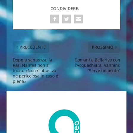
CONDIVIDERE:
PRECEDENTE
PROSSIMO
Doppia sentenza: la
Domani a Bellariva con
Rari Nantes non si
l’Acquachiara, Vannini:
tocca. «Non è abusiva
“Serve un acuto”
né pericolosa in caso di
piena»