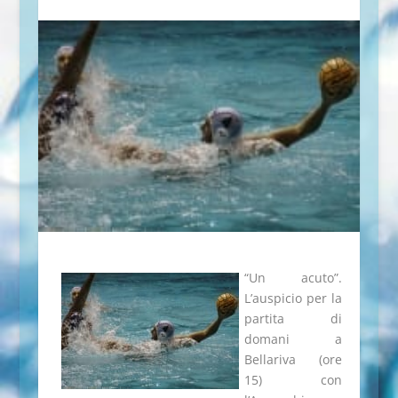
“Un acuto”.
L’auspicio per la
partita di
domani a
Bellariva (ore
15) con