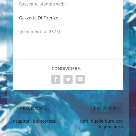
Rassegna stampa web:
Gazzetta Di Firenze
{fcomment id=2877}
CONDIVIDERE:
PRECEDENTE
PROSSIMO
I capitani biancorossi
Rari, duello duro con
Acquachiara