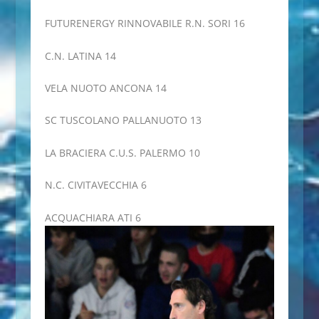
FUTURENERGY RINNOVABILE R.N. SORI 16
C.N. LATINA 14
VELA NUOTO ANCONA 14
SC TUSCOLANO PALLANUOTO 13
LA BRACIERA C.U.S. PALERMO 10
N.C. CIVITAVECCHIA 6
ACQUACHIARA ATI 6