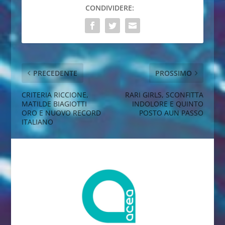
CONDIVIDERE:
PRECEDENTE
PROSSIMO
CRITERIA RICCIONE,
RARI GIRLS, SCONFITTA
MATILDE BIAGIOTTI
INDOLORE E QUINTO
ORO E NUOVO RECORD
POSTO AUN PASSO
ITALIANO