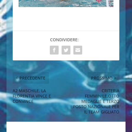
CONDIVIDERE:
PRECEDENTE
PROSSIMO
A2 MASCHILE, LA
CRITERIA
FLORENTIA VINCE E
FEMMINILE,OTTO
CONVINCE
MEDAGLIE E TERZO
POSTO NAZIONALE PER
IL TEAM GIGLIATO