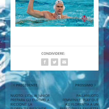
CONDIVIDERE:
PRECEDENTE
PROSSIMO
NUOTO: L’ITALIA JUNIOR
PALLANUOTO
PREPARA GLI EUROPEI A
FEMMINILE, PLAY OUT
RICCIONE: LA
A2: FLORENTIA A UN
FLORENTIA RISPONDE
PASSO DALLA SALVEZZA