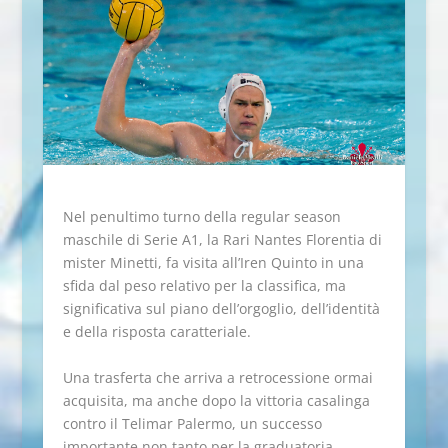
Nel penultimo turno della regular season
maschile di Serie A1, la Rari Nantes Florentia di
mister Minetti, fa visita all’Iren Quinto in una
sfida dal peso relativo per la classifica, ma
significativa sul piano dell’orgoglio, dell’identità
e della risposta caratteriale.
Una trasferta che arriva a retrocessione ormai
acquisita, ma anche dopo la vittoria casalinga
contro il Telimar Palermo, un successo
importante non tanto per la graduatoria,