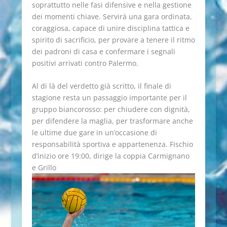
soprattutto nelle fasi difensive e nella gestione
dei momenti chiave. Servirà una gara ordinata,
coraggiosa, capace di unire disciplina tattica e
spirito di sacrificio, per provare a tenere il ritmo
dei padroni di casa e confermare i segnali
positivi arrivati contro Palermo.
Al di là del verdetto già scritto, il finale di
stagione resta un passaggio importante per il
gruppo biancorosso: per chiudere con dignità,
per difendere la maglia, per trasformare anche
le ultime due gare in un’occasione di
responsabilità sportiva e appartenenza. Fischio
d’inizio ore 19:00, dirige la coppia Carmignano
e Grillo