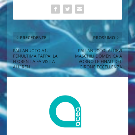
PRECEDENTE
PROSSIMO
PALLANUOTO A1,
PALLANUOTO, ALLIEVI
PENULTIMA TAPPA: LA
MASCHILI DOMENICA A
FLORENTIA FA VISITA
LIVORNO LE FINALI DEL
ALL’IREN
GIRONE ECCELLENZA