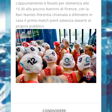
L’appuntamento è fissato per domenica alle
15.30 alla piscina Nannini di Firenze, con la
Rari Nantes Florentia chiamata a difendere in
casa il primo match point salvezza davanti al
proprio pubblico
CONDIVIDERE: