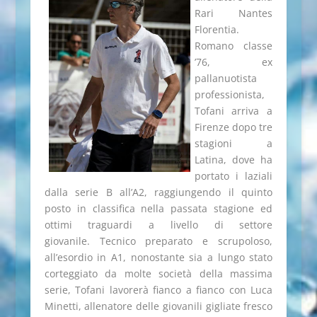
Rari Nantes
Florentia.
Romano classe
’76, ex
pallanuotista
professionista,
Tofani arriva a
Firenze dopo tre
stagioni a
Latina, dove ha
portato i laziali
dalla serie B all’A2, raggiungendo il quinto
posto in classifica nella passata stagione ed
ottimi traguardi a livello di settore
giovanile. Tecnico preparato e scrupoloso,
all’esordio in A1, nonostante sia a lungo stato
corteggiato da molte società della massima
serie, Tofani lavorerà fianco a fianco con Luca
Minetti, allenatore delle giovanili gigliate fresco