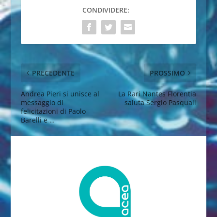
CONDIVIDERE:
PRECEDENTE
PROSSIMO
Andrea Pieri si unisce al
La Rari Nantes Florentia
messaggio di
saluta Sergio Pasquali
felicitazioni di Paolo
Barelli e …