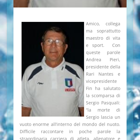
Amico, collega
ma soprattutto
maestro di vita
e sport. Con
queste parole
Andrea Pieri,
presidente della
Rari Nantes e
vicepresidente
Fin ha salutato
la scomparsa di
Sergio Pasquali:
“la morte di
Sergio lascia un
vuoto enorme all’interno del mondo del nuoto.
Difficile raccontare in poche parole la
straordinaria carriera di atleta, allenatore e