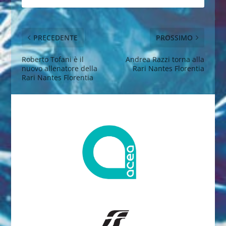
PRECEDENTE
PROSSIMO
Roberto Tofani è il
Andrea Razzi torna alla
nuovo allenatore della
Rari Nantes Florentia
Rari Nantes Florentia