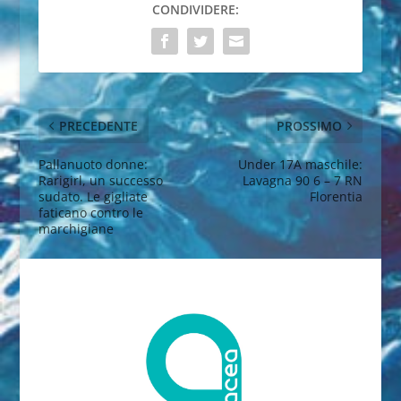
CONDIVIDERE:
PRECEDENTE
PROSSIMO
Pallanuoto donne:
Under 17A maschile:
Rarigirl, un successo
Lavagna 90 6 – 7 RN
sudato. Le gigliate
Florentia
faticano contro le
marchigiane