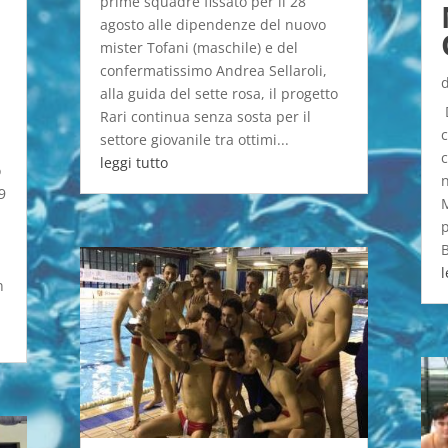
prime squadre fissato per il 28
agosto alle dipendenze del nuovo
mister Tofani (maschile) e del
confermatissimo Andrea Sellaroli,
alla guida del sette rosa, il progetto
D
Rari continua senza sosta per il
c
settore giovanile tra ottimi...
c
leggi tutto
o
n
9
M
p
l
n