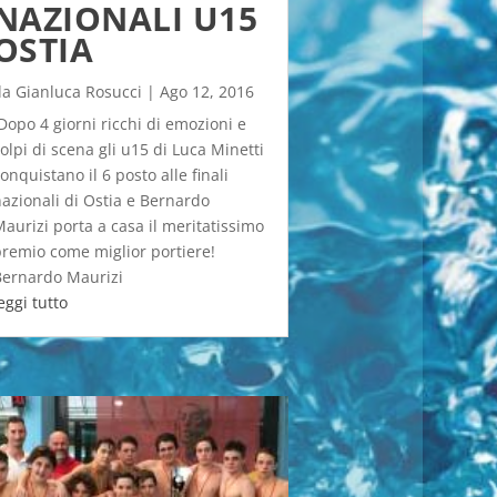
NAZIONALI U15
OSTIA
da
Gianluca Rosucci
|
Ago 12, 2016
opo 4 giorni ricchi di emozioni e
olpi di scena gli u15 di Luca Minetti
onquistano il 6 posto alle finali
azionali di Ostia e Bernardo
aurizi porta a casa il meritatissimo
remio come miglior portiere!
Bernardo Maurizi
eggi tutto