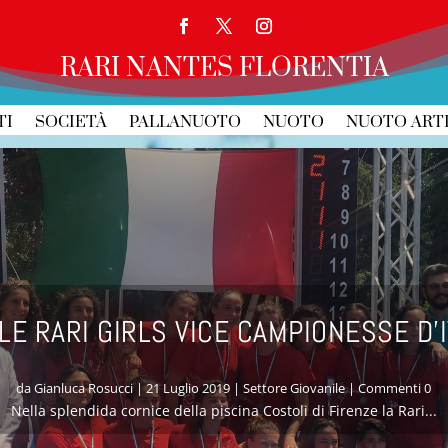
RARI NANTES FLORENTIA
TI
SOCIETÀ
PALLANUOTO
NUOTO
NUOTO ART
 LE RARI GIRLS VICE CAMPIONESSE D’I
da
Gianluca Rosucci
|
21 Luglio 2019
|
Settore Giovanile
| Commenti 0
Nella splendida cornice della piscina Costoli di Firenze la Rari...