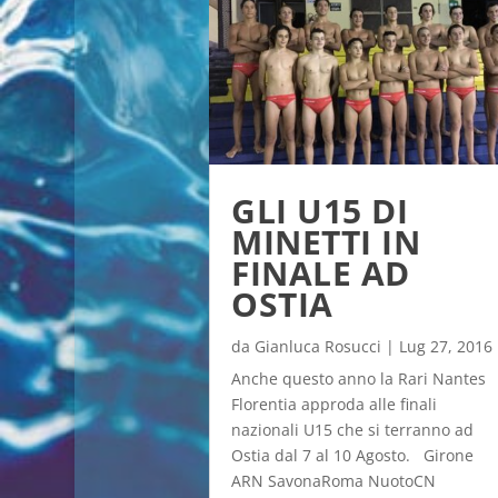
GLI U15 DI
MINETTI IN
FINALE AD
OSTIA
da
Gianluca Rosucci
|
Lug 27, 2016
Anche questo anno la Rari Nantes
Florentia approda alle finali
nazionali U15 che si terranno ad
Ostia dal 7 al 10 Agosto. Girone
ARN SavonaRoma NuotoCN