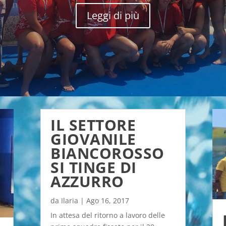
Leggi di più
IL SETTORE
GIOVANILE
BIANCOROSSO
SI TINGE DI
AZZURRO
da
Ilaria
|
Ago 16, 2017
In attesa del ritorno a lavoro delle