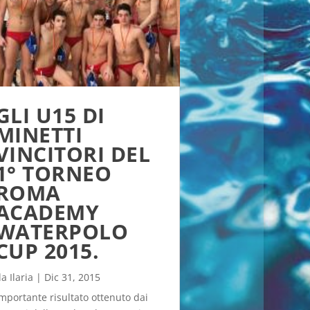
GLI U15 DI
MINETTI
VINCITORI DEL
1° TORNEO
ROMA
ACADEMY
WATERPOLO
CUP 2015.
da
Ilaria
|
Dic 31, 2015
mportante risultato ottenuto dai