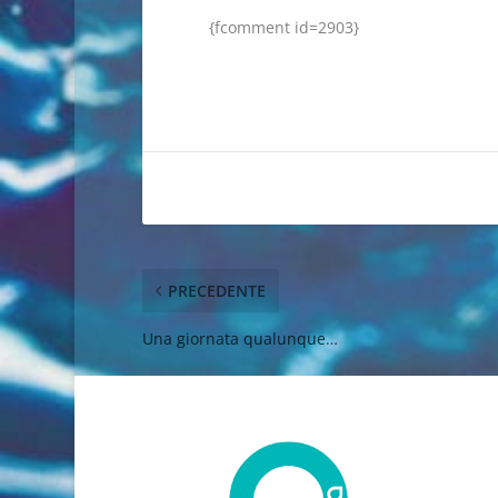
{fcomment id=2903}
PRECEDENTE
Una giornata qualunque…