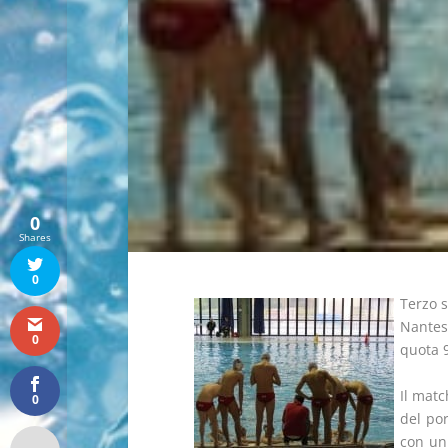
0
Shares
0
Terzo s
Nantes
0
quota 9
Il matc
0
del por
con un 