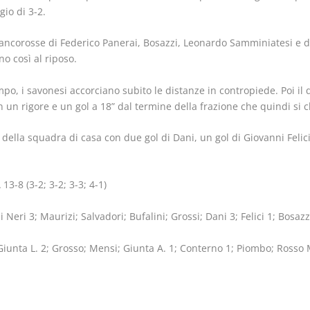
io di 3-2.
ancorosse di Federico Panerai, Bosazzi, Leonardo Samminiatesi e du
o così al riposo.
po, i savonesi accorciano subito le distanze in contropiede. Poi il q
n un rigore e un gol a 18” dal termine della frazione che quindi si c
 della squadra di casa con due gol di Dani, un gol di Giovanni Felic
-8 (3-2; 3-2; 3-3; 4-1)
ai Neri 3; Maurizi; Salvadori; Bufalini; Grossi; Dani 3; Felici 1; Bosaz
; Giunta L. 2; Grosso; Mensi; Giunta A. 1; Conterno 1; Piombo; Rosso 