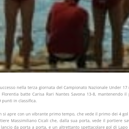
uccesso nella terza giornata del Campionato Nazionale Under 17 ma
 Florentia batte Carisa Rari Nantes Savona 13-8, mantenendo il 
 punti in classifica.
h si apre con un vibrante primo tempo, che vede il primo dei 4 gol 
tiere Massimiliano Cicali che, dalla sua porta, vede il portiere sa
lancio da porta a porta, e un altrettanto spettacolare gol di Lapo 