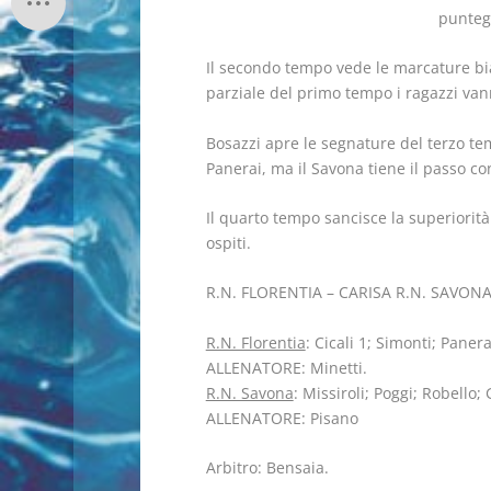
puntegg
Il secondo tempo vede le marcature bi
parziale del primo tempo i ragazzi vann
Bosazzi apre le segnature del terzo tem
Panerai, ma il Savona tiene il passo co
Il quarto tempo sancisce la superiorità
ospiti.
R.N. FLORENTIA – CARISA R.N. SAVONA 13
R.N. Florentia
: Cicali 1; Simonti; Paner
ALLENATORE: Minetti.
R.N. Savona
: Missiroli; Poggi; Robello
ALLENATORE: Pisano
Arbitro: Bensaia.