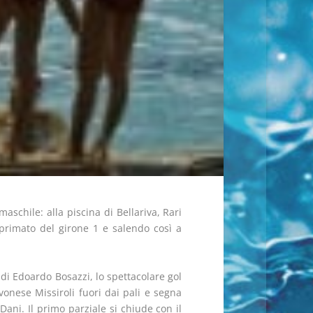
schile: alla piscina di Bellariva, Rari
primato del girone 1 e salendo così a
di Edoardo Bosazzi, lo spettacolare gol
vonese Missiroli fuori dai pali e segna
Dani. Il primo parziale si chiude con il