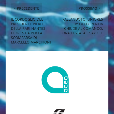
PRECEDENTE
PROSSIMO
IL CORDOGLIO DEL
PALLANUOTO JUNIORES
PRESIDENTE PIERI E
B: LA FLORENTIA
DELLA RARI NANTES
CHIUDE AL COMANDO,
FLORENTIA PER LA
ORA TESTA AI PLAY OFF
SCOMPARSA DI
MARCELLO MARCHIONI