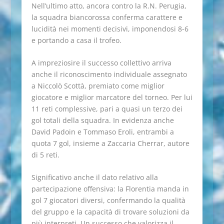
Nell’ultimo atto, ancora contro la R.N. Perugia,
la squadra biancorossa conferma carattere e
lucidità nei momenti decisivi, imponendosi 8-6
e portando a casa il trofeo.
A impreziosire il successo collettivo arriva
anche il riconoscimento individuale assegnato
a Niccolò Scottà, premiato come miglior
giocatore e miglior marcatore del torneo. Per lui
11 reti complessive, pari a quasi un terzo dei
gol totali della squadra. In evidenza anche
David Padoin e Tommaso Eroli, entrambi a
quota 7 gol, insieme a Zaccaria Cherrar, autore
di 5 reti.
Significativo anche il dato relativo alla
partecipazione offensiva: la Florentia manda in
gol 7 giocatori diversi, confermando la qualità
del gruppo e la capacità di trovare soluzioni da
più interpreti. Un successo che valorizza il