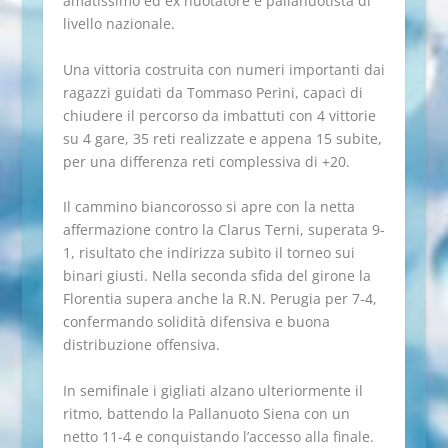
amatissimo ed ex nuotatore e pallanuotista di
livello nazionale.
Una vittoria costruita con numeri importanti dai
ragazzi guidati da Tommaso Perini, capaci di
chiudere il percorso da imbattuti con 4 vittorie
su 4 gare, 35 reti realizzate e appena 15 subite,
per una differenza reti complessiva di +20.
Il cammino biancorosso si apre con la netta
affermazione contro la Clarus Terni, superata 9-
1, risultato che indirizza subito il torneo sui
binari giusti. Nella seconda sfida del girone la
Florentia supera anche la R.N. Perugia per 7-4,
confermando solidità difensiva e buona
distribuzione offensiva.
In semifinale i gigliati alzano ulteriormente il
ritmo, battendo la Pallanuoto Siena con un
netto 11-4 e conquistando l’accesso alla finale.