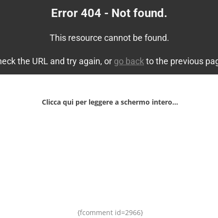
Clicca qui per leggere a schermo intero…
{fcomment id=2966}