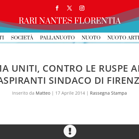
RARI NANTES FLORENTIA
TI
SOCIETÀ
PALLANUOTO
NUOTO
NUOTO ART
A UNITI, CONTRO LE RUSPE A
ASPIRANTI SINDACO DI FIREN
Inserito da
Matteo
|
17 Aprile 2014
|
Rassegna Stampa