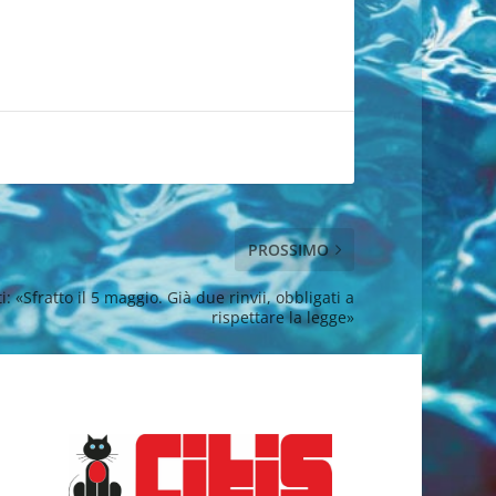
PROSSIMO
i: «Sfratto il 5 maggio. Già due rinvii, obbligati a
rispettare la legge»