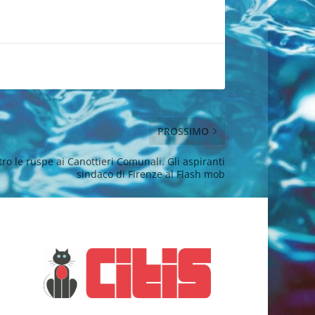
PROSSIMO
tro le ruspe ai Canottieri Comunali. Gli aspiranti
sindaco di Firenze al Flash mob