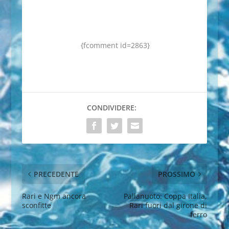
{fcomment id=2863}
CONDIVIDERE:
PRECEDENTE
PROSSIMO
Rari e Ngm ancora
Pallanuoto: Coppa Italia,
sconfitte
Rari fuori dal girone di
ferro