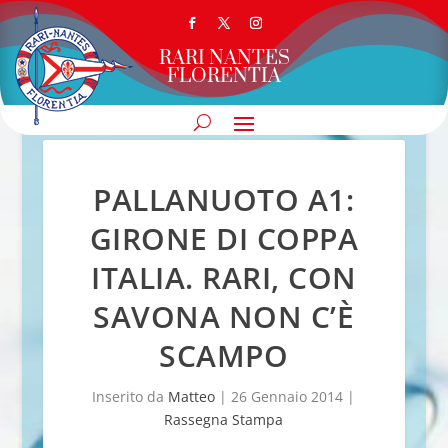
RARI NANTES
FLORENTIA
PALLANUOTO A1:
GIRONE DI COPPA
ITALIA. RARI, CON
SAVONA NON C’È
SCAMPO
Inserito da
Matteo
|
26 Gennaio 2014
|
Rassegna Stampa