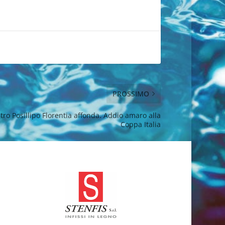
PROSSIMO
tro Posillipo Florentia affonda. Addio amaro alla
Coppa Italia