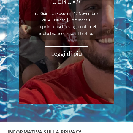
GENOVA
da
Gianluca Rosucci
|
12 Novembre
2024
|
Nuoto
| Commenti 0
La prima uscita stagionale del
nuoto biancorosso al trofeo...
Leggi di più
INFORMATIVA SULLA PRIVACY