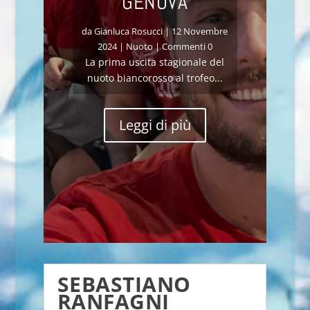
GENOVA
da
Gianluca Rosucci
|
12 Novembre
2024
|
Nuoto
| Commenti 0
La prima uscita stagionale del
nuoto biancorosso al trofeo...
Leggi di più
SEBASTIANO
RANFAGNI